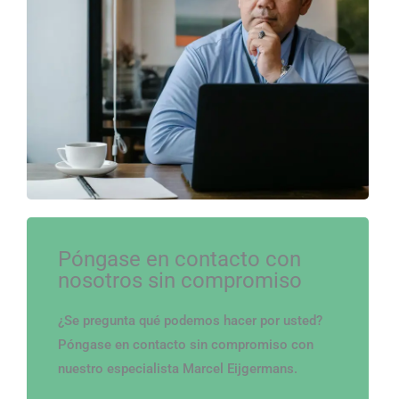
Póngase en contacto con
nosotros sin compromiso
¿Se pregunta qué podemos hacer por usted?
Póngase en contacto sin compromiso con
nuestro especialista Marcel Eijgermans.