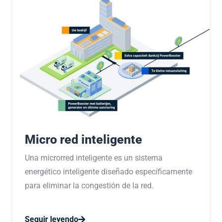
t
a
r
i
o
s
Micro red inteligente
Una microrred inteligente es un sistema
energético inteligente diseñado específicamente
para eliminar la congestión de la red.
Seguir leyendo