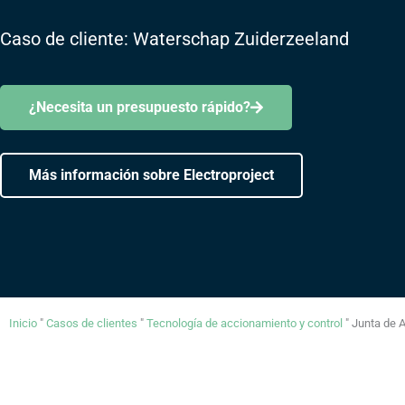
Caso de cliente: Waterschap Zuiderzeeland
¿Necesita un presupuesto rápido?
Más información sobre Electroproject
Inicio
"
Casos de clientes
"
Tecnología de accionamiento y control
"
Junta de 