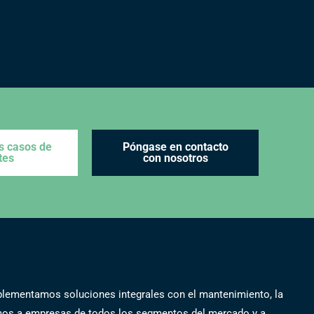
s casos de
Póngase en contacto
tes
con nosotros
mplementamos soluciones integrales con el mantenimiento, la
amos a empresas de todos los segmentos del mercado y a