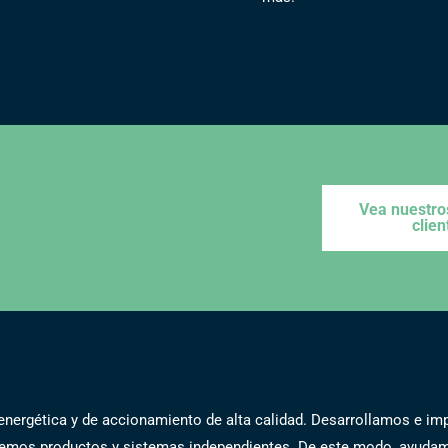
Vea nuestro
clien
a energética y de accionamiento de alta calidad. Desarrollamos e i
recemos productos y sistemas independientes. De este modo, ayud