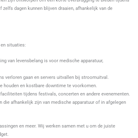
men zijn ontworpen om een korte overbrugging te bieden tijdens
zelfs dagen kunnen blijven draaien, afhankelijk van de
en situaties:
g van levensbelang is voor medische apparatuur,
verloren gaan en servers uitvallen bij stroomuitval.
e houden en kostbare downtime te voorkomen.
faciliteiten tijdens festivals, concerten en andere evenementen.
 die afhankelijk zijn van medische apparatuur of in afgelegen
passingen en meer. Wij werken samen met u om de juiste
dget.