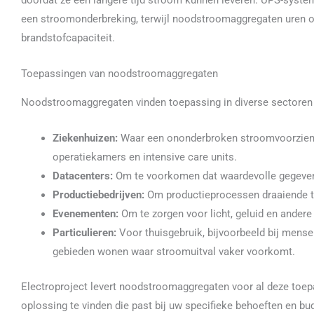
doordat ze een langere tijd stroom kunnen leveren. UPS-syste
een stroomonderbreking, terwijl noodstroomaggregaten uren of 
brandstofcapaciteit.
Toepassingen van noodstroomaggregaten
Noodstroomaggregaten vinden toepassing in diverse sectoren 
Ziekenhuizen:
Waar een ononderbroken stroomvoorzienin
operatiekamers en intensive care units.
Datacenters:
Om te voorkomen dat waardevolle gegevens 
Productiebedrijven:
Om productieprocessen draaiende t
Evenementen:
Om te zorgen voor licht, geluid en andere 
Particulieren:
Voor thuisgebruik, bijvoorbeeld bij mensen
gebieden wonen waar stroomuitval vaker voorkomt.
Electroproject levert noodstroomaggregaten voor al deze toe
oplossing te vinden die past bij uw specifieke behoeften en bu