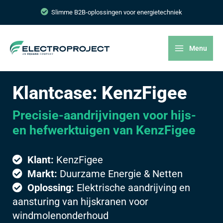
Slimme B2B-oplossingen voor energietechniek
Menu
Klantcase: KenzFigee
Precisie-aandrijvingen voor hijs-
en hefwerktuigen van KenzFigee
Klant:
KenzFigee
Markt:
Duurzame Energie & Netten
Oplossing:
Elektrische aandrijving en
aansturing van hijskranen voor
windmolenonderhoud