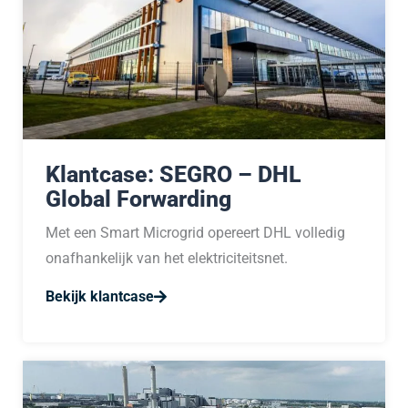
l
e
o
p
m
e
r
Klantcase: SEGRO – DHL
k
Global Forwarding
i
n
Met een Smart Microgrid opereert DHL volledig
g
onafhankelijk van het elektriciteitsnet.
e
Bekijk klantcase
n