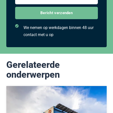
i
m
c
Bericht verzenden
m
h
e
t
r
We nemen op werkdagen binnen 48 uur
e
contact met u op
n
/
o
f
Gerelateerde
e
v
onderwerpen
e
n
t
u
e