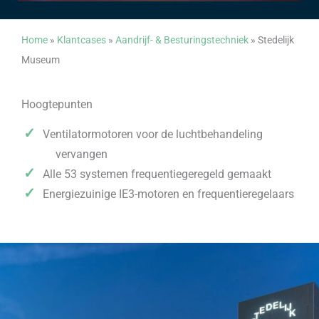
Home
»
Klantcases
»
Aandrijf- & Besturingstechniek
»
Stedelijk
Museum
Hoogtepunten
Ventilatormotoren voor de luchtbehandeling
vervangen
Alle 53 systemen frequentiegeregeld gemaakt
Energiezuinige IE3-motoren en frequentieregelaars